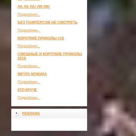
ЛА ЛА ЛА! ЛЯ-ЛЯ!
Подробнее...
БЕЗ ПАМПЕРСОВ НЕ СМОТРЕТЬ
Подробнее...
КОРОТКИЕ ПРИКОЛЫ #16
Подробнее...
СМЕШНЫЕ И КОРОТКИЕ ПРИКОЛЫ
2016
Подробнее...
МЕЧТА МУЖИКА
Подробнее...
КТО КРУЧЕ
Подробнее...
РЕКЛАМА