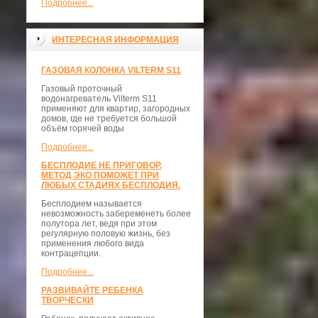
Подробнее...
ИНТЕРЕСНАЯ ИНФОРМАЦИЯ
ГАЗОВАЯ КОЛОНКА VILTERM S11
Газовый проточный
водонагреватель Vilterm S11
применяют для квартир, загородных
домов, где не требуется большой
объём горячей воды
Подробнее...
БЕСПЛОДИЕ НЕ ПРИГОВОР.
МЕТОД ЭКО ПОМОЖЕТ ПРИ
ЛЮБЫХ СТАДИЯХ БЕСПЛОДИЯ.
Бесплодием называется
невозможность забеременеть более
полутора лет, ведя при этом
регулярную половую жизнь, без
применения любого вида
контрацепции.
Подробнее...
РАЗВИВАЙТЕ РЕБЕНКА
ТВОРЧЕСКИ