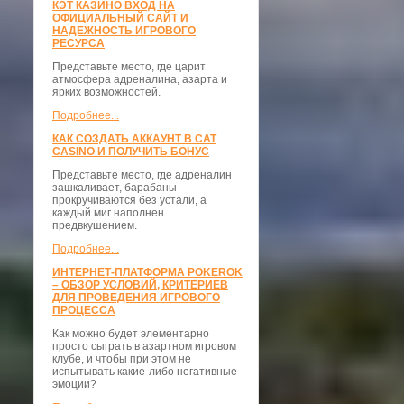
КЭТ КАЗИНО ВХОД НА
ОФИЦИАЛЬНЫЙ САЙТ И
НАДЕЖНОСТЬ ИГРОВОГО
РЕСУРСА
Представьте место, где царит
атмосфера адреналина, азарта и
ярких возможностей.
Подробнее...
КАК СОЗДАТЬ АККАУНТ В CAT
CASINO И ПОЛУЧИТЬ БОНУС
Представьте место, где адреналин
зашкаливает, барабаны
прокручиваются без устали, а
каждый миг наполнен
предвкушением.
Подробнее...
ИНТЕРНЕТ-ПЛАТФОРМА POKEROK
– ОБЗОР УСЛОВИЙ, КРИТЕРИЕВ
ДЛЯ ПРОВЕДЕНИЯ ИГРОВОГО
ПРОЦЕССА
Как можно будет элементарно
просто сыграть в азартном игровом
клубе, и чтобы при этом не
испытывать какие-либо негативные
эмоции?