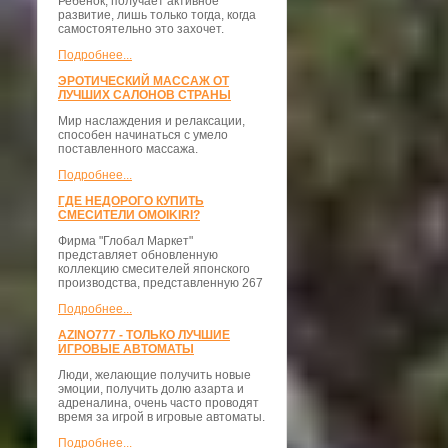
Ребенок, получает активное
развитие, лишь только тогда, когда
самостоятельно это захочет.
Подробнее...
ЭРОТИЧЕСКИЙ МАССАЖ ОТ
ЛУЧШИХ САЛОНОВ СТРАНЫ
Мир наслаждения и релаксации,
способен начинаться с умело
поставленного массажа.
Подробнее...
ГДЕ НЕДОРОГО КУПИТЬ
СМЕСИТЕЛИ OMOIKIRI?
Фирма "Глобал Маркет"
представляет обновленную
коллекцию смесителей японского
производства, представленную 267
Подробнее...
AZINO777 - ТОЛЬКО ЛУЧШИЕ
ИГРОВЫЕ АВТОМАТЫ
Люди, желающие получить новые
эмоции, получить долю азарта и
адреналина, очень часто проводят
время за игрой в игровые автоматы.
Подробнее...