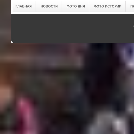
ГЛАВНАЯ
НОВОСТИ
ФОТО ДНЯ
ФОТО ИСТОРИИ
П