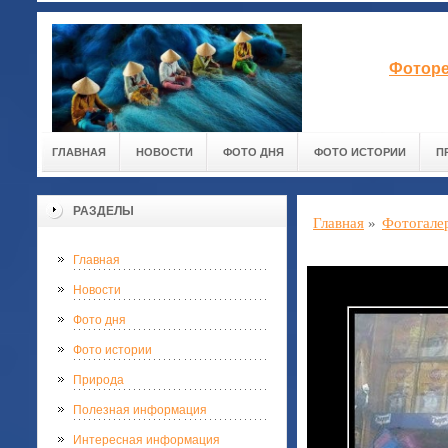
Фоторе
ГЛАВНАЯ
НОВОСТИ
ФОТО ДНЯ
ФОТО ИСТОРИИ
П
РАЗДЕЛЫ
Главная
»
Фотогале
Главная
Новости
Фото дня
Фото истории
Природа
Полезная информация
Интересная информация