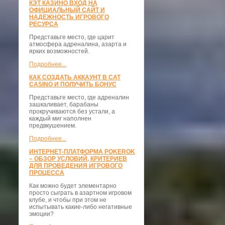
КЭТ КАЗИНО ВХОД НА
ОФИЦИАЛЬНЫЙ САЙТ И
НАДЕЖНОСТЬ ИГРОВОГО
РЕСУРСА
Представьте место, где царит
атмосфера адреналина, азарта и
ярких возможностей.
Подробнее...
КАК СОЗДАТЬ АККАУНТ В CAT
CASINO И ПОЛУЧИТЬ БОНУС
Представьте место, где адреналин
зашкаливает, барабаны
прокручиваются без устали, а
каждый миг наполнен
предвкушением.
Подробнее...
ИНТЕРНЕТ-ПЛАТФОРМА POKEROK
– ОБЗОР УСЛОВИЙ, КРИТЕРИЕВ
ДЛЯ ПРОВЕДЕНИЯ ИГРОВОГО
ПРОЦЕССА
Как можно будет элементарно
просто сыграть в азартном игровом
клубе, и чтобы при этом не
испытывать какие-либо негативные
эмоции?