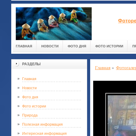
Фоторе
ГЛАВНАЯ
НОВОСТИ
ФОТО ДНЯ
ФОТО ИСТОРИИ
П
РАЗДЕЛЫ
Главная
»
Фотогале
Главная
Новости
Фото дня
Фото истории
Природа
Полезная информация
Интересная информация