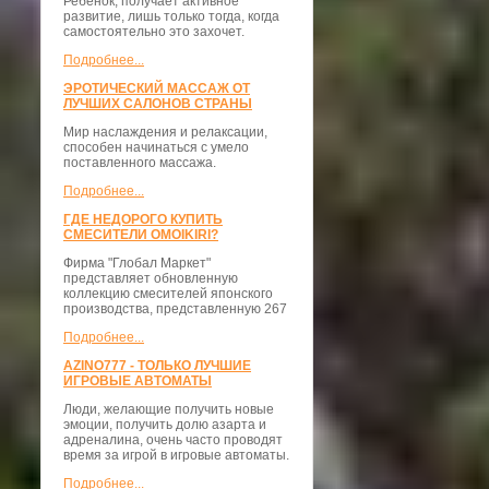
Ребенок, получает активное
развитие, лишь только тогда, когда
самостоятельно это захочет.
Подробнее...
ЭРОТИЧЕСКИЙ МАССАЖ ОТ
ЛУЧШИХ САЛОНОВ СТРАНЫ
Мир наслаждения и релаксации,
способен начинаться с умело
поставленного массажа.
Подробнее...
ГДЕ НЕДОРОГО КУПИТЬ
СМЕСИТЕЛИ OMOIKIRI?
Фирма "Глобал Маркет"
представляет обновленную
коллекцию смесителей японского
производства, представленную 267
Подробнее...
AZINO777 - ТОЛЬКО ЛУЧШИЕ
ИГРОВЫЕ АВТОМАТЫ
Люди, желающие получить новые
эмоции, получить долю азарта и
адреналина, очень часто проводят
время за игрой в игровые автоматы.
Подробнее...