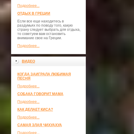
Подробнее...
ОТДЫХ В ГРЕЦИИ
Если все еще находитесь в
раздумьях по поводу того, какую
страну следует выбрать для отдыха,
то советуем вам остановить
внимание свое на Греции.
Подробнее...
ВИДЕО
КОГДА ЗАИГРАЛА ЛЮБИМАЯ
ПЕСНЯ
Подробнее...
СОБАКА ГОВОРИТ МАМА
Подробнее...
КАК ДЕЛАЕТ КИСА?
Подробнее...
САМАЯ ЗЛАЯ ЧИХУАХУА
Подробнее...