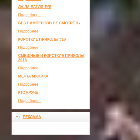
ЛА ЛА ЛА! ЛЯ-ЛЯ!
Подробнее...
БЕЗ ПАМПЕРСОВ НЕ СМОТРЕТЬ
Подробнее...
КОРОТКИЕ ПРИКОЛЫ #16
Подробнее...
СМЕШНЫЕ И КОРОТКИЕ ПРИКОЛЫ
2016
Подробнее...
МЕЧТА МУЖИКА
Подробнее...
КТО КРУЧЕ
Подробнее...
РЕКЛАМА