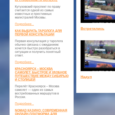
КУТУЗОВСКОМ ПРОСПЕКТЕ
Кутузовский проспект по праву
считается одной из самых
известных и престижных
магистралей Москвы.
Подробнее...
Встретились
КАК ВЫБРАТЬ ТАРОЛОГА ДЛЯ
ПЕРВОЙ КОНСУЛЬТАЦИИ
Первая консультация у таролога
обычно связана с ожиданием:
хочется быстро разобраться в
ситуации и получить понятный
ответ.
Подробнее...
КРАСНОЯРСК – МОСКВА
САМОЛЕТ: БЫСТРОЕ И УДОБНОЕ
ПУТЕШЕСТВИЕ МЕЖДУ СИБИРЬЮ
Надул
И СТОЛИЦЕЙ
Перелёт Красноярск – Москва
самолет — один из самых
востребованных маршрутов в
России.
Подробнее...
NOMAD КАЗИНО: СОВРЕМЕННАЯ
ОНЛАЙН-ПЛАТФОРМА ДЛЯ