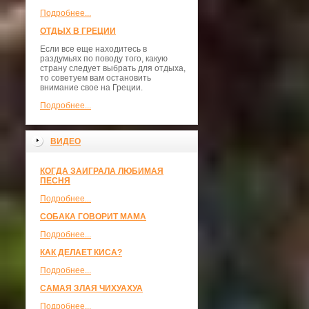
Подробнее...
ОТДЫХ В ГРЕЦИИ
Если все еще находитесь в
раздумьях по поводу того, какую
страну следует выбрать для отдыха,
то советуем вам остановить
внимание свое на Греции.
Подробнее...
ВИДЕО
КОГДА ЗАИГРАЛА ЛЮБИМАЯ
ПЕСНЯ
Подробнее...
СОБАКА ГОВОРИТ МАМА
Подробнее...
КАК ДЕЛАЕТ КИСА?
Подробнее...
САМАЯ ЗЛАЯ ЧИХУАХУА
Подробнее...