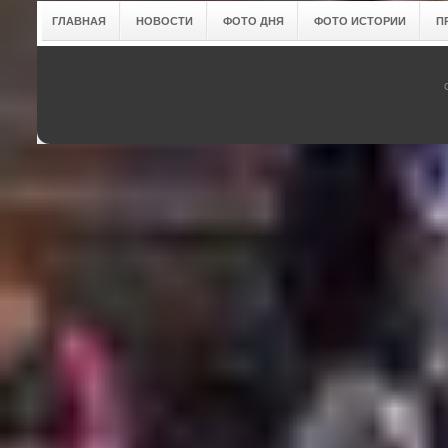
ГЛАВНАЯ
НОВОСТИ
ФОТО ДНЯ
ФОТО ИСТОРИИ
П