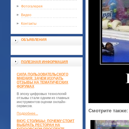
Фотогалерея
Видео
Контакты
ОБЪЯВЛЕНИЯ
ПОЛЕЗНАЯ ИНФОРМАЦИЯ
СИЛА ПОЛЬЗОВАТЕЛЬСКОГО
МНЕНИЯ: ЗАЧЕМ ИЗУЧАТЬ
ОТЗЫВЫ НА ТЕМАТИЧЕСКИХ
ФОРУМАХ
В эпоху цифровых технологий
отзывы стали одним из главных
инструментов оценки онлайн-
сервисов.
Смотрите также:
Подробнее...
ВКУС СТОЛИЦЫ: ПОЧЕМУ СТОИТ
ВЫБРАТЬ РЕСТОРАН НА