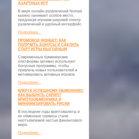
АЗАРТНЫХ ИГР
В мире онлайн-развлечений Nomad
казино занимает особое место,
предлагая игрокам широкий спектр
развлечений и удобный интерфейс.
Подробнее...
ПРОМОКОД ФОНБЕТ: КАК
ПОЛУЧИТЬ БОНУСЫ И СДЕЛАТЬ
СТАРТ ИГРЫ ВЫГОДНЫМ
Современные букмекерские
платформы активно используют
бонусные программы, чтобы
привлечь новых пользователей и
мотивировать активных игроков.
Подробнее...
КЛЮЧ К УСПЕШНОМУ ОБМЕННИКУ:
КАК ВЫБРАТЬ СКРИПТ
КРИПТООБМЕННИКА И
МИНИМИЗИРОВАТЬ РИСКИ
В последние годы криптовалюты и
их обменные сервисы стали
неотъемлемой частью финансового
мира.
Подробнее...