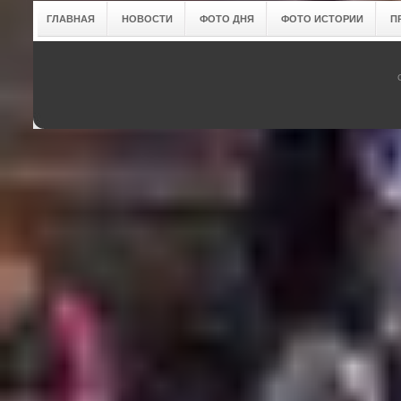
ГЛАВНАЯ
НОВОСТИ
ФОТО ДНЯ
ФОТО ИСТОРИИ
П