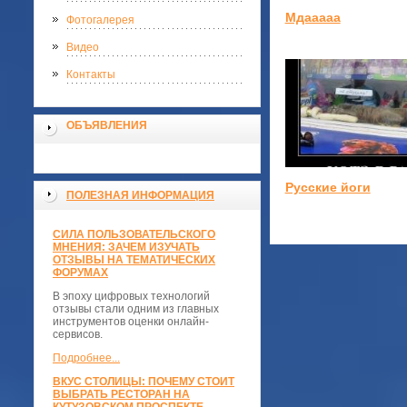
Мдааааа
Фотогалерея
Видео
Контакты
ОБЪЯВЛЕНИЯ
Русские йоги
ПОЛЕЗНАЯ ИНФОРМАЦИЯ
СИЛА ПОЛЬЗОВАТЕЛЬСКОГО
МНЕНИЯ: ЗАЧЕМ ИЗУЧАТЬ
ОТЗЫВЫ НА ТЕМАТИЧЕСКИХ
ФОРУМАХ
В эпоху цифровых технологий
отзывы стали одним из главных
инструментов оценки онлайн-
сервисов.
Подробнее...
ВКУС СТОЛИЦЫ: ПОЧЕМУ СТОИТ
ВЫБРАТЬ РЕСТОРАН НА