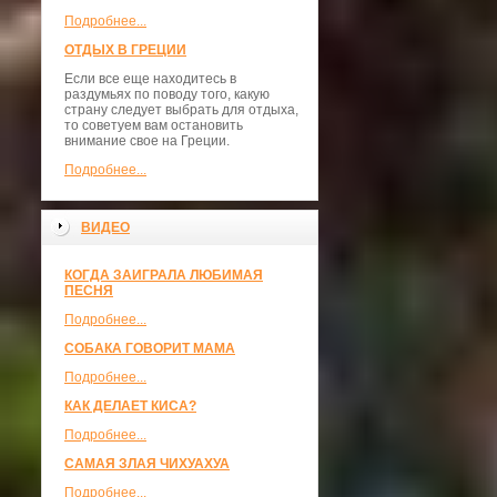
Подробнее...
ОТДЫХ В ГРЕЦИИ
Если все еще находитесь в
раздумьях по поводу того, какую
страну следует выбрать для отдыха,
то советуем вам остановить
внимание свое на Греции.
Подробнее...
ВИДЕО
КОГДА ЗАИГРАЛА ЛЮБИМАЯ
ПЕСНЯ
Подробнее...
СОБАКА ГОВОРИТ МАМА
Подробнее...
КАК ДЕЛАЕТ КИСА?
Подробнее...
САМАЯ ЗЛАЯ ЧИХУАХУА
Подробнее...