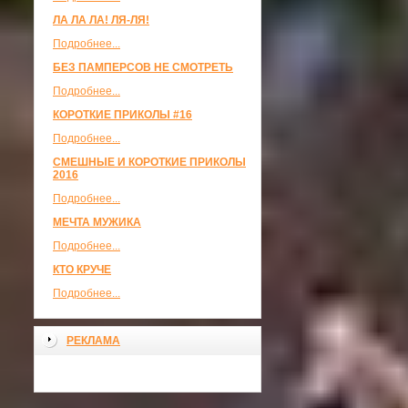
ЛА ЛА ЛА! ЛЯ-ЛЯ!
Подробнее...
БЕЗ ПАМПЕРСОВ НЕ СМОТРЕТЬ
Подробнее...
КОРОТКИЕ ПРИКОЛЫ #16
Подробнее...
СМЕШНЫЕ И КОРОТКИЕ ПРИКОЛЫ
2016
Подробнее...
МЕЧТА МУЖИКА
Подробнее...
КТО КРУЧЕ
Подробнее...
РЕКЛАМА