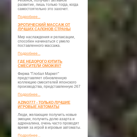
Ребенок, получает активное
развитие, лишь только тогда, когда
самостоятельно это захочет.
Подробнее...
ЭРОТИЧЕСКИЙ МАССАЖ ОТ
ЛУЧШИХ САЛОНОВ СТРАНЫ
Мир наслаждения и релаксации,
способен начинаться с умело
поставленного массажа.
Подробнее...
ГДЕ НЕДОРОГО КУПИТЬ
СМЕСИТЕЛИ OMOIKIRI?
Фирма "Глобал Маркет"
представляет обновленную
коллекцию смесителей японского
производства, представленную 267
Подробнее...
AZINO777 - ТОЛЬКО ЛУЧШИЕ
ИГРОВЫЕ АВТОМАТЫ
Люди, желающие получить новые
эмоции, получить долю азарта и
адреналина, очень часто проводят
время за игрой в игровые автоматы.
Подробнее...