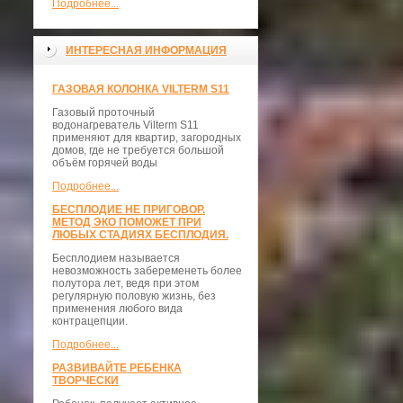
Подробнее...
ИНТЕРЕСНАЯ ИНФОРМАЦИЯ
ГАЗОВАЯ КОЛОНКА VILTERM S11
Газовый проточный
водонагреватель Vilterm S11
применяют для квартир, загородных
домов, где не требуется большой
объём горячей воды
Подробнее...
БЕСПЛОДИЕ НЕ ПРИГОВОР.
МЕТОД ЭКО ПОМОЖЕТ ПРИ
ЛЮБЫХ СТАДИЯХ БЕСПЛОДИЯ.
Бесплодием называется
невозможность забеременеть более
полутора лет, ведя при этом
регулярную половую жизнь, без
применения любого вида
контрацепции.
Подробнее...
РАЗВИВАЙТЕ РЕБЕНКА
ТВОРЧЕСКИ