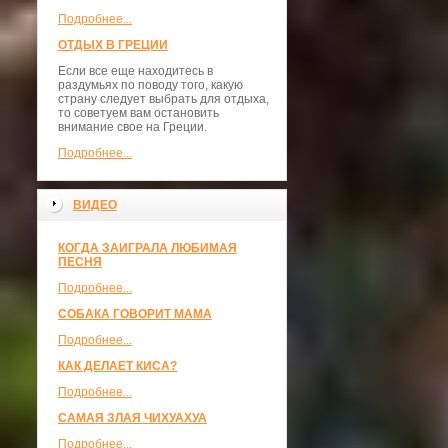
Подробнее...
ОТДЫХ В ГРЕЦИИ
Если все еще находитесь в
раздумьях по поводу того, какую
страну следует выбрать для отдыха,
то советуем вам остановить
внимание свое на Греции.
Подробнее...
ВИДЕО
КОГДА ЗАИГРАЛА ЛЮБИМАЯ
ПЕСНЯ
Подробнее...
СОБАКА ГОВОРИТ МАМА
Подробнее...
КАК ДЕЛАЕТ КИСА?
Подробнее...
САМАЯ ЗЛАЯ ЧИХУАХУА
Подробнее...