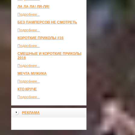
ЛА ЛА ЛА! ЛЯ-ЛЯ!
Подробнее...
БЕЗ ПАМПЕРСОВ НЕ СМОТРЕТЬ
Подробнее...
КОРОТКИЕ ПРИКОЛЫ #16
Подробнее...
СМЕШНЫЕ И КОРОТКИЕ ПРИКОЛЫ
2016
Подробнее...
МЕЧТА МУЖИКА
Подробнее...
КТО КРУЧЕ
Подробнее...
РЕКЛАМА