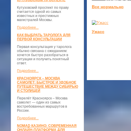
КУТУЗОВСКОМ ПРОСПЕКТЕ
Все нормально
Кутузовский проспект по праву
считается одной из самых
известных и престижных
магистралей Москвы.
Подробнее...
Ужасс
КАК ВЫБРАТЬ ТАРОЛОГА ДЛЯ
ПЕРВОЙ КОНСУЛЬТАЦИИ
Первая консультация у таролога
обычно связана с ожиданием:
хочется быстро разобраться в
ситуации и получить понятный
ответ.
Подробнее...
КРАСНОЯРСК – МОСКВА
САМОЛЕТ: БЫСТРОЕ И УДОБНОЕ
ПУТЕШЕСТВИЕ МЕЖДУ СИБИРЬЮ
И СТОЛИЦЕЙ
Перелёт Красноярск – Москва
самолет — один из самых
востребованных маршрутов в
России.
Подробнее...
NOMAD КАЗИНО: СОВРЕМЕННАЯ
ОНЛАЙН-ПЛАТФОРМА ДЛЯ