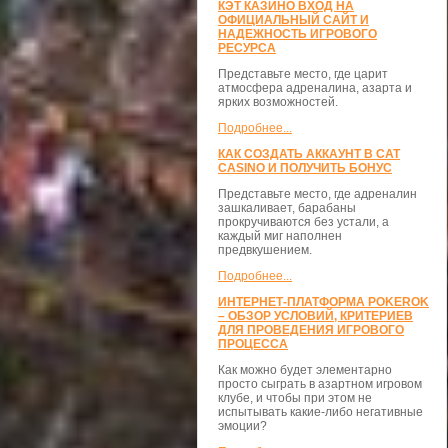
КЭТ КАЗИНО ВХОД НА
ОФИЦИАЛЬНЫЙ САЙТ И
НАДЕЖНОСТЬ ИГРОВОГО
РЕСУРСА
Представьте место, где царит
атмосфера адреналина, азарта и
ярких возможностей.
Подробнее...
КАК СОЗДАТЬ АККАУНТ В CAT
CASINO И ПОЛУЧИТЬ БОНУС
Представьте место, где адреналин
зашкаливает, барабаны
прокручиваются без устали, а
каждый миг наполнен
предвкушением.
Подробнее...
ИНТЕРНЕТ-ПЛАТФОРМА POKEROK
– ОБЗОР УСЛОВИЙ, КРИТЕРИЕВ
ДЛЯ ПРОВЕДЕНИЯ ИГРОВОГО
ПРОЦЕССА
Как можно будет элементарно
просто сыграть в азартном игровом
клубе, и чтобы при этом не
испытывать какие-либо негативные
эмоции?