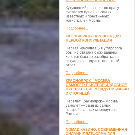
КУТУЗОВСКОМ ПРОСПЕКТЕ
Кутузовский проспект по праву
считается одной из самых
известных и престижных
магистралей Москвы.
Подробнее...
КАК ВЫБРАТЬ ТАРОЛОГА ДЛЯ
ПЕРВОЙ КОНСУЛЬТАЦИИ
Первая консультация у таролога
обычно связана с ожиданием:
хочется быстро разобраться в
ситуации и получить понятный
ответ.
Подробнее...
КРАСНОЯРСК – МОСКВА
САМОЛЕТ: БЫСТРОЕ И УДОБНОЕ
ПУТЕШЕСТВИЕ МЕЖДУ СИБИРЬЮ
И СТОЛИЦЕЙ
Перелёт Красноярск – Москва
самолет — один из самых
востребованных маршрутов в
России.
Подробнее...
NOMAD КАЗИНО: СОВРЕМЕННАЯ
ОНЛАЙН-ПЛАТФОРМА ДЛЯ