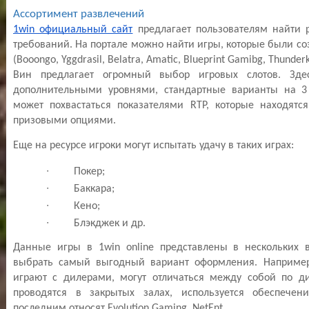
Ассортимент развлечений                                                 
1win официальный сайт
 предлагает пользователям найти 
требований. На портале можно найти игры, которые были с
(Booongo, Yggdrasil, Belatra, Amatic, Blueprint Gamibg, Thunde
Вин предлагает огромный выбор игровых слотов. Зде
дополнительными уровнями, стандартные варианты на 3 
может похвастаться показателями RTP, которые находятся
призовыми опциями.                                       
Еще на ресурсе игроки могут испытать удачу в таких играх:               
∙
Покер;                                                       
∙
Баккара;                                            
∙
Кено;                                                      
∙
Блэкджек и др.                                            
Данные игры в 1win online представлены в нескольких в
выбрать самый выгодный вариант оформления. Например,
играют с дилерами, могут отличаться между собой по диа
проводятся в закрытых залах, используется обеспечени
последним относят Evolution Gaming, NetEnt.                                 