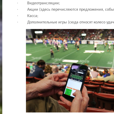
∙
Видеотрансляции;                                        
∙
Акции (здесь перечисляются предложения, события);      
∙
Касса;                                                         
∙
Дополнительные игры (сюда относят колесо удачи