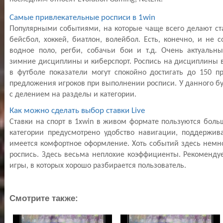
Самые привлекательные росписи в 1win                                         
Популярными событиями, на которые чаще всего делают став
бейсбол, хоккей, биатлон, волейбол. Есть, конечно, и не 
водное поло, регби, собачьи бои и т.д. Очень актуальн
зимние дисциплины и киберспорт. Роспись на дисциплины в
в футболе показатели могут спокойно достигать до 150 п
предложения игроков при выполнении росписи. У данного бук
с делением на разделы и категории.                                           
Как можно сделать выбор ставки Live                                           
Ставки на спорт в 1xwin в живом формате пользуются больш
категории предусмотрено удобство навигации, поддержива
имеется комфортное оформление. Хоть событий здесь немно
роспись. Здесь весьма неплохие коэффициенты. Рекомендует
игры, в которых хорошо разбирается пользователь.  
Смотрите также: