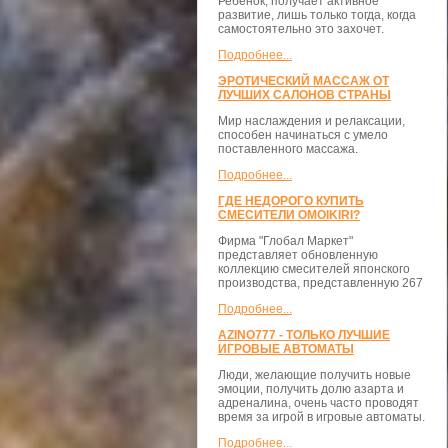
Ребенок, получает активное
развитие, лишь только тогда, когда
самостоятельно это захочет.
Подробнее...
ЭРОТИЧЕСКИЙ МАССАЖ ОТ
ЛУЧШИХ САЛОНОВ СТРАНЫ
Мир наслаждения и релаксации,
способен начинаться с умело
поставленного массажа.
Подробнее...
ГДЕ НЕДОРОГО КУПИТЬ
СМЕСИТЕЛИ OMOIKIRI?
Фирма "Глобал Маркет"
представляет обновленную
коллекцию смесителей японского
производства, представленную 267
Подробнее...
AZINO777 - ТОЛЬКО ЛУЧШИЕ
ИГРОВЫЕ АВТОМАТЫ
Люди, желающие получить новые
эмоции, получить долю азарта и
адреналина, очень часто проводят
время за игрой в игровые автоматы.
Подробнее...