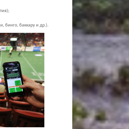
                          
, бинго, баккару и др.).