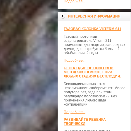
Подробнее...
ИНТЕРЕСНАЯ ИНФОРМАЦИЯ
ГАЗОВАЯ КОЛОНКА VILTERM S11
Газовый проточный
водонагреватель Vilterm S11
применяют для квартир, загородных
домов, где не требуется большой
объём горячей воды
Подробнее...
БЕСПЛОДИЕ НЕ ПРИГОВОР.
МЕТОД ЭКО ПОМОЖЕТ ПРИ
ЛЮБЫХ СТАДИЯХ БЕСПЛОДИЯ.
Бесплодием называется
невозможность забеременеть более
полутора лет, ведя при этом
регулярную половую жизнь, без
применения любого вида
контрацепции.
Подробнее...
РАЗВИВАЙТЕ РЕБЕНКА
ТВОРЧЕСКИ