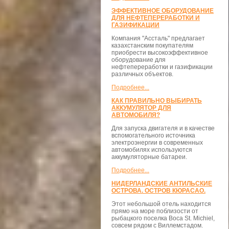
ЭФФЕКТИВНОЕ ОБОРУДОВАНИЕ
ДЛЯ НЕФТЕПЕРЕРАБОТКИ И
ГАЗИФИКАЦИИ
Компания "Ассталь" предлагает
казахстанским покупателям
приобрести высокоэффективное
оборудование для
нефтепереработки и газификации
различных объектов.
Подробнее...
КАК ПРАВИЛЬНО ВЫБИРАТЬ
АККУМУЛЯТОР ДЛЯ
АВТОМОБИЛЯ?
Для запуска двигателя и в качестве
вспомогательного источника
электроэнергии в современных
автомобилях используются
аккумуляторные батареи.
Подробнее...
НИДЕРЛАНДСКИЕ АНТИЛЬСКИЕ
ОСТРОВА. ОСТРОВ КЮРАСАО.
Этот небольшой отель находится
прямо на море поблизости от
рыбацкого поселка Boca St. Michiel,
совсем рядом с Виллемстадом.