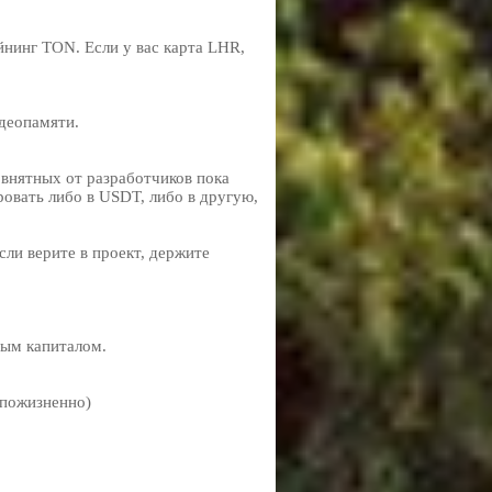
йнинг TON. Если у вас карта LHR,
деопамяти.
 внятных от разработчиков пока
ровать либо в USDT, либо в другую,
ли верите в проект, держите
ным капиталом.
 пожизненно)