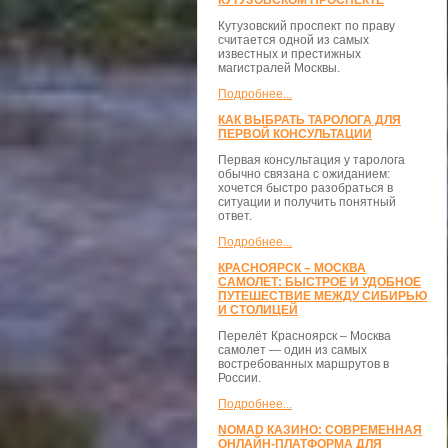
КУТУЗОВСКОМ ПРОСПЕКТЕ
Кутузовский проспект по праву
считается одной из самых
известных и престижных
магистралей Москвы.
Подробнее...
КАК ВЫБРАТЬ ТАРОЛОГА ДЛЯ
ПЕРВОЙ КОНСУЛЬТАЦИИ
Первая консультация у таролога
обычно связана с ожиданием:
хочется быстро разобраться в
ситуации и получить понятный
ответ.
Подробнее...
КРАСНОЯРСК – МОСКВА
САМОЛЕТ: БЫСТРОЕ И УДОБНОЕ
ПУТЕШЕСТВИЕ МЕЖДУ СИБИРЬЮ
И СТОЛИЦЕЙ
Перелёт Красноярск – Москва
самолет — один из самых
востребованных маршрутов в
России.
Подробнее...
NOMAD КАЗИНО: СОВРЕМЕННАЯ
ОНЛАЙН-ПЛАТФОРМА ДЛЯ