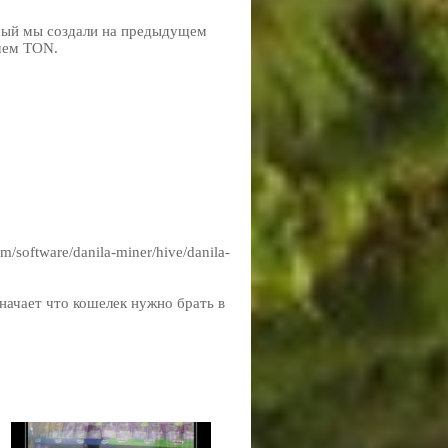
орый мы создали на предыдущем
ишем TON.
m/software/danila-miner/hive/danila-
ачает что кошелек нужно брать в