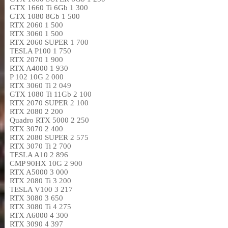
GTX 1660 Ti 6Gb
1 300
GTX 1080 8Gb
1 500
RTX 2060
1 500
RTX 3060
1 500
RTX 2060 SUPER
1 700
TESLA P100
1 750
RTX 2070
1 900
RTX A4000
1 930
P 102 10G
2 000
RTX 3060 Ti
2 049
GTX 1080 Ti 11Gb
2 100
RTX 2070 SUPER
2 100
RTX 2080
2 200
Quadro RTX 5000
2 250
RTX 3070
2 400
RTX 2080 SUPER
2 575
RTX 3070 Ti
2 700
TESLA A10
2 896
CMP 90HX 10G
2 900
RTX A5000
3 000
RTX 2080 Ti
3 200
TESLA V100
3 217
RTX 3080
3 650
RTX 3080 Ti
4 275
RTX A6000
4 300
RTX 3090
4 397