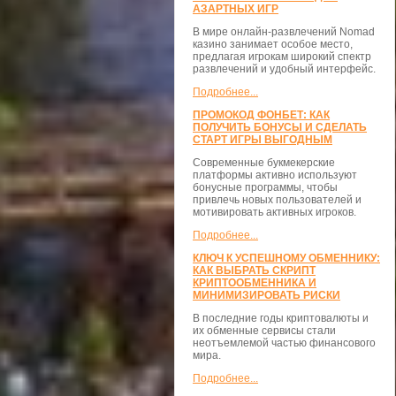
АЗАРТНЫХ ИГР
В мире онлайн-развлечений Nomad
казино занимает особое место,
предлагая игрокам широкий спектр
развлечений и удобный интерфейс.
Подробнее...
ПРОМОКОД ФОНБЕТ: КАК
ПОЛУЧИТЬ БОНУСЫ И СДЕЛАТЬ
СТАРТ ИГРЫ ВЫГОДНЫМ
Современные букмекерские
платформы активно используют
бонусные программы, чтобы
привлечь новых пользователей и
мотивировать активных игроков.
Подробнее...
КЛЮЧ К УСПЕШНОМУ ОБМЕННИКУ:
КАК ВЫБРАТЬ СКРИПТ
КРИПТООБМЕННИКА И
МИНИМИЗИРОВАТЬ РИСКИ
В последние годы криптовалюты и
их обменные сервисы стали
неотъемлемой частью финансового
мира.
Подробнее...