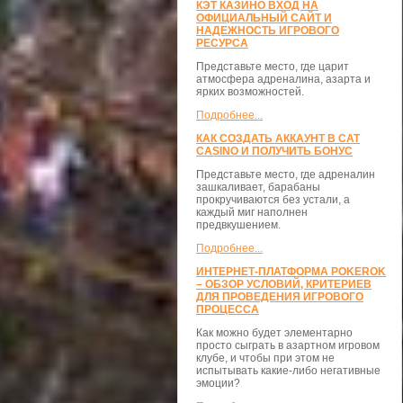
КЭТ КАЗИНО ВХОД НА
ОФИЦИАЛЬНЫЙ САЙТ И
НАДЕЖНОСТЬ ИГРОВОГО
РЕСУРСА
Представьте место, где царит
атмосфера адреналина, азарта и
ярких возможностей.
Подробнее...
КАК СОЗДАТЬ АККАУНТ В CAT
CASINO И ПОЛУЧИТЬ БОНУС
Представьте место, где адреналин
зашкаливает, барабаны
прокручиваются без устали, а
каждый миг наполнен
предвкушением.
Подробнее...
ИНТЕРНЕТ-ПЛАТФОРМА POKEROK
– ОБЗОР УСЛОВИЙ, КРИТЕРИЕВ
ДЛЯ ПРОВЕДЕНИЯ ИГРОВОГО
ПРОЦЕССА
Как можно будет элементарно
просто сыграть в азартном игровом
клубе, и чтобы при этом не
испытывать какие-либо негативные
эмоции?