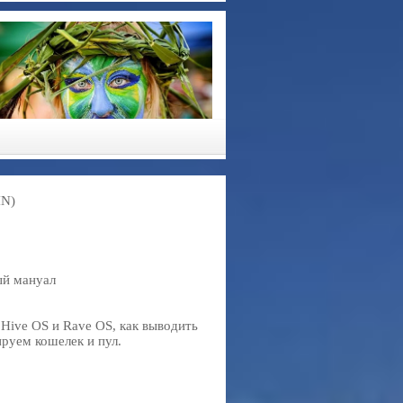
IN)
ый мануал
 Hive OS и Rave OS, как выводить
ируем кошелек и пул.