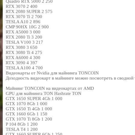
Quadro RTX 5000
2 250
RTX 3070
2 400
RTX 2080 SUPER
2 575
RTX 3070 Ti
2 700
TESLA A10
2 896
CMP 90HX 10G
2 900
RTX A5000
3 000
RTX 2080 Ti
3 200
TESLA V100
3 217
RTX 3080
3 650
RTX 3080 Ti
4 275
RTX A6000
4 300
RTX 3090
4 397
TESLA A100
4 700
Видеокарты от Nvidia для майнинга TONCOIN
Доходность видеокарт в майнинге можно посмотреть в сводной 
Майнинг TONCOIN на видеокартах от AMD
GPU для майнинга TON
Hashrate TON
GTX 1650 SUPER 4Gb
1 000
GTX 1070 8Gb
1 000
GTX 1650 Ti 4Gb
1 000
GTX 1660 6Gb
1 150
GTX 1070 Ti 8Gb
1 200
P 104 8Gb
1 200
TESLA T4
1 200
GTX 1660 SUPER 6Gb
1 250