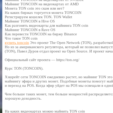
Майнинг TONCOIN на видеокартах от AMD
Монета TON coin это скам или нет?
На каких биржах торгуется монета TONCOIN
Регистрируем кошелек TON. TON Wallet
Майнинг TONCOIN в Hive OS
Как разгонять видеокарты для майнинга TON coin
Майнинг TONCOIN в Rave OS
Как перевести TONCOIN на биржу Binance
Что такое TON coin
купить toncoin
Это проект The Open Network (TON), разработкой
Но из за американского регулятора, который не позволил выпус
(TON), Павел Дуров отдал проект на Open Source. И проект нача
Официальный сайт проекта — https://ton.org/
Курс TON (TONCOIN).
Хэшрейт сети TONCOIN ежедневно растет, но майнинг TON это 
майнингу эфира и других монет. Подобные монеты помогут ма
и переход на POS. Когда эфир уйдет на POS мы освещали в одно
Чем больше таких монет, тем больше мощностей распределяетс
хорошую доходность.
На каких видеокартах можно майнить TON coin