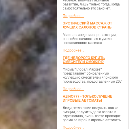
Ребенок, получает активное
развитие, лишь только тогда, когда
самостоятельно это захочет.
Подробнее...
ЭРОТИЧЕСКИЙ МАССАЖ ОТ
ЛУЧШИХ САЛОНОВ СТРАНЫ
Мир наслаждения и релаксации,
способен начинаться с умело
поставленного массажа.
Подробнее...
ГДЕ НЕДОРОГО КУПИТЬ
СМЕСИТЕЛИ OMOIKIRI?
Фирма "Глобал Маркет"
представляет обновленную
коллекцию смесителей японского
производства, представленную 267
Подробнее...
AZINO777 - ТОЛЬКО ЛУЧШИЕ
ИГРОВЫЕ АВТОМАТЫ
Люди, желающие получить новые
эмоции, получить долю азарта и
адреналина, очень часто проводят
время за игрой в игровые автоматы.
Подробнее...