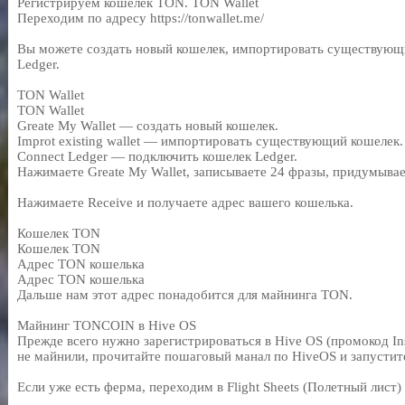
Регистрируем кошелек TON. TON Wallet
Переходим по адресу https://tonwallet.me/
Вы можете создать новый кошелек, импортировать существующ
Ledger.
TON Wallet
TON Wallet
Greate My Wallet — создать новый кошелек.
Improt existing wallet — импортировать существующий кошелек.
Connect Ledger — подключить кошелек Ledger.
Нажимаете Greate My Wallet, записываете 24 фразы, придумывае
Нажимаете Receive и получаете адрес вашего кошелька.
Кошелек TON
Кошелек TON
Адрес TON кошелька
Адрес TON кошелька
Дальше нам этот адрес понадобится для майнинга TON.
Майнинг TONCOIN в Hive OS
Прежде всего нужно зарегистрироваться в Hive OS (промокод Ins
не майнили, прочитайте пошаговый манал по HiveOS и запустит
Если уже есть ферма, переходим в Flight Sheets (Полетный лист