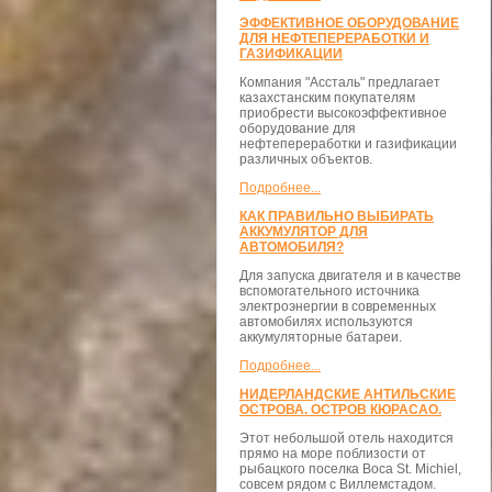
ЭФФЕКТИВНОЕ ОБОРУДОВАНИЕ
ДЛЯ НЕФТЕПЕРЕРАБОТКИ И
ГАЗИФИКАЦИИ
Компания "Ассталь" предлагает
казахстанским покупателям
приобрести высокоэффективное
оборудование для
нефтепереработки и газификации
различных объектов.
Подробнее...
КАК ПРАВИЛЬНО ВЫБИРАТЬ
АККУМУЛЯТОР ДЛЯ
АВТОМОБИЛЯ?
Для запуска двигателя и в качестве
вспомогательного источника
электроэнергии в современных
автомобилях используются
аккумуляторные батареи.
Подробнее...
НИДЕРЛАНДСКИЕ АНТИЛЬСКИЕ
ОСТРОВА. ОСТРОВ КЮРАСАО.
Этот небольшой отель находится
прямо на море поблизости от
рыбацкого поселка Boca St. Michiel,
совсем рядом с Виллемстадом.