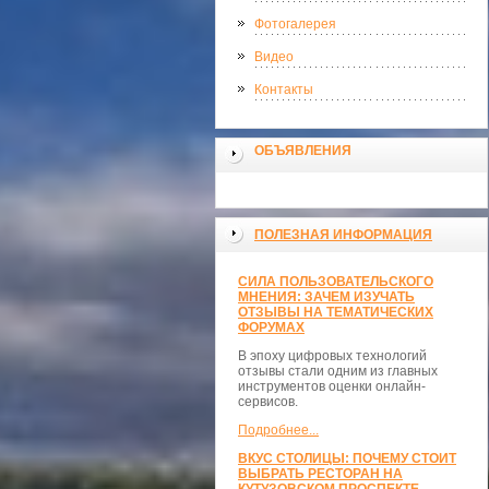
Фотогалерея
Видео
Контакты
ОБЪЯВЛЕНИЯ
ПОЛЕЗНАЯ ИНФОРМАЦИЯ
СИЛА ПОЛЬЗОВАТЕЛЬСКОГО
МНЕНИЯ: ЗАЧЕМ ИЗУЧАТЬ
ОТЗЫВЫ НА ТЕМАТИЧЕСКИХ
ФОРУМАХ
В эпоху цифровых технологий
отзывы стали одним из главных
инструментов оценки онлайн-
сервисов.
Подробнее...
ВКУС СТОЛИЦЫ: ПОЧЕМУ СТОИТ
ВЫБРАТЬ РЕСТОРАН НА