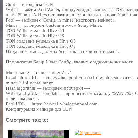
Coin — выбираем TON
Wallet — жмем Add Wallet, копируем адрес кошелька TON, кот
шаге. В поле Addres вставляем адрес кошелька, в поле Name п
Pool — выбираем Config in miner (настроить майнер).
Miner — выбираем Custom и жмем Setup Miner.
TON Wallet greate in Hive OS
TON Wallet greate in Hive OS
TON создание кошелька в Hive OS
TON создание кошелька в Hive OS
На данном этапе, должно быть как на скриншоте выше.
При нажатии Setup Miner Config, вводим следующие значения:
Miner name — danila-miner-2.1.4
Installation URL — https://whalepool-cdn.fra1.digitaloceanspaces.co
miner-2.1.4-xenial.tar.gz
Hash algorithm — выбираем прочерки —-
Wallet and worker template — прописываем команду %WAL%. Озн
полетном листе.
Pool URL — https://server1.whalestonpool.com
Конфигурация майнера для TON
Смотрите также: