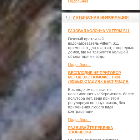
Подробнее...
ИНТЕРЕСНАЯ ИНФОРМАЦИЯ
ГАЗОВАЯ КОЛОНКА VILTERM S11
Газовый проточный
водонагреватель Vilterm S11
применяют для квартир, загородных
домов, где не требуется большой
объём горячей воды
Подробнее...
БЕСПЛОДИЕ НЕ ПРИГОВОР.
МЕТОД ЭКО ПОМОЖЕТ ПРИ
ЛЮБЫХ СТАДИЯХ БЕСПЛОДИЯ.
Бесплодием называется
невозможность забеременеть более
полутора лет, ведя при этом
регулярную половую жизнь, без
применения любого вида
контрацепции.
Подробнее...
РАЗВИВАЙТЕ РЕБЕНКА
ТВОРЧЕСКИ