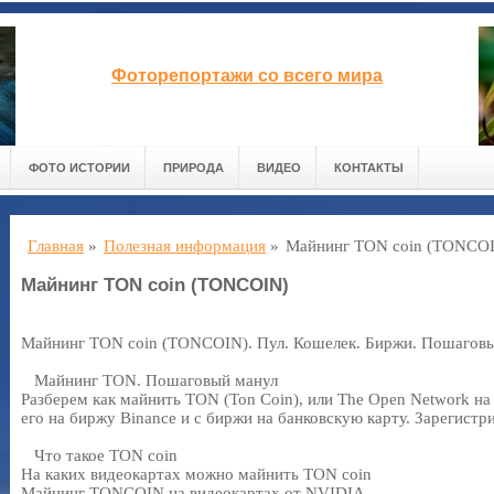
Фоторепортажи со всего мира
ФОТО ИСТОРИИ
ПРИРОДА
ВИДЕО
КОНТАКТЫ
Главная
»
Полезная информация
»
Майнинг TON coin (TONCO
Майнинг TON coin (TONCOIN)
Майнинг TON coin (TONCOIN). Пул. Кошелек. Биржи. Пошагов
Майнинг TON. Пошаговый манул
Разберем как майнить TON (Ton Coin), или The Open Network на
его на биржу Binance и с биржи на банковскую карту. Зарегистр
Что такое TON coin
На каких видеокартах можно майнить TON coin
Майнинг TONCOIN на видеокартах от NVIDIA