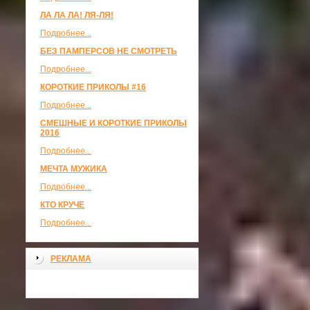
ЛА ЛА ЛА! ЛЯ-ЛЯ!
Подробнее...
БЕЗ ПАМПЕРСОВ НЕ СМОТРЕТЬ
Подробнее...
КОРОТКИЕ ПРИКОЛЫ #16
Подробнее...
СМЕШНЫЕ И КОРОТКИЕ ПРИКОЛЫ
2016
Подробнее...
МЕЧТА МУЖИКА
Подробнее...
КТО КРУЧЕ
Подробнее...
РЕКЛАМА