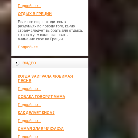
Подробнее...
ОТДЫХ В ГРЕЦИИ
Если все еще находитесь в
раздумьях по поводу того, какую
страну следует выбрать для отдыха,
то советуем вам остановить
внимание свое на Греции.
Подробнее...
ВИДЕО
КОГДА ЗАИГРАЛА ЛЮБИМАЯ
ПЕСНЯ
Подробнее...
СОБАКА ГОВОРИТ МАМА
Подробнее...
КАК ДЕЛАЕТ КИСА?
Подробнее...
САМАЯ ЗЛАЯ ЧИХУАХУА
Подробнее...