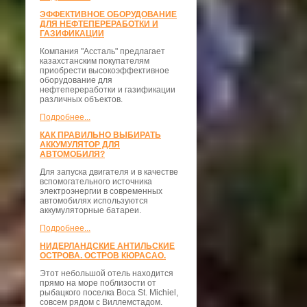
ЭФФЕКТИВНОЕ ОБОРУДОВАНИЕ
ДЛЯ НЕФТЕПЕРЕРАБОТКИ И
ГАЗИФИКАЦИИ
Компания "Ассталь" предлагает
казахстанским покупателям
приобрести высокоэффективное
оборудование для
нефтепереработки и газификации
различных объектов.
Подробнее...
КАК ПРАВИЛЬНО ВЫБИРАТЬ
АККУМУЛЯТОР ДЛЯ
АВТОМОБИЛЯ?
Для запуска двигателя и в качестве
вспомогательного источника
электроэнергии в современных
автомобилях используются
аккумуляторные батареи.
Подробнее...
НИДЕРЛАНДСКИЕ АНТИЛЬСКИЕ
ОСТРОВА. ОСТРОВ КЮРАСАО.
Этот небольшой отель находится
прямо на море поблизости от
рыбацкого поселка Boca St. Michiel,
совсем рядом с Виллемстадом.