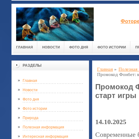
Фоторе
ГЛАВНАЯ
НОВОСТИ
ФОТО ДНЯ
ФОТО ИСТОРИИ
П
РАЗДЕЛЫ
Главная
»
Полезная
Промокод Фонбет: к
Главная
Промокод Ф
Новости
старт игр
Фото дня
Фото истории
Природа
14.10.2025
Полезная информация
Современные 
Интересная информация