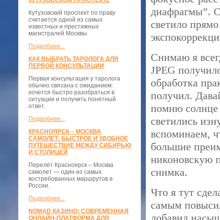
КУТУЗОВСКОМ ПРОСПЕКТЕ
диафрагмы”. С
Кутузовский проспект по праву
считается одной из самых
светило прямо
известных и престижных
магистралей Москвы.
экспокоррекци
Подробнее...
Снимаю я всег
КАК ВЫБРАТЬ ТАРОЛОГА ДЛЯ
ПЕРВОЙ КОНСУЛЬТАЦИИ
JPEG получило
Первая консультация у таролога
обработка прак
обычно связана с ожиданием:
хочется быстро разобраться в
получил. Дава
ситуации и получить понятный
помню солнце 
ответ.
светились изну
Подробнее...
вспоминаем, ч
КРАСНОЯРСК – МОСКВА
САМОЛЕТ: БЫСТРОЕ И УДОБНОЕ
большие преим
ПУТЕШЕСТВИЕ МЕЖДУ СИБИРЬЮ
И СТОЛИЦЕЙ
никоновскую п
Перелёт Красноярск – Москва
снимка.
самолет — один из самых
востребованных маршрутов в
России.
Что я тут сде
Подробнее...
самым повысил
NOMAD КАЗИНО: СОВРЕМЕННАЯ
добавил насыщ
ОНЛАЙН-ПЛАТФОРМА ДЛЯ