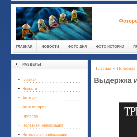
Фоторе
ГЛАВНАЯ
НОВОСТИ
ФОТО ДНЯ
ФОТО ИСТОРИИ
П
РАЗДЕЛЫ
Главная
»
Полезная
Выдержка и
Главная
Новости
Фото дня
Фото истории
Природа
Полезная информация
Интересная информация