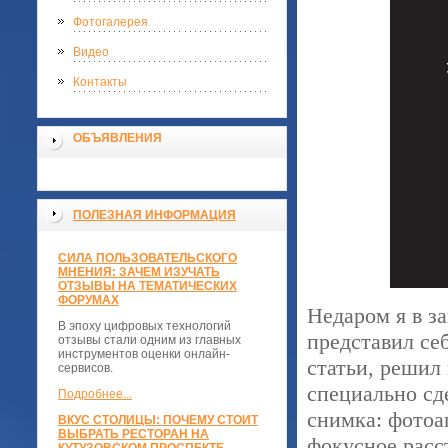
Фотогалерея
Видео
Контакты
ОБЪЯВЛЕНИЯ
ПОЛЕЗНАЯ ИНФОРМАЦИЯ
СИЛА ПОЛЬЗОВАТЕЛЬСКОГО
МНЕНИЯ: ЗАЧЕМ ИЗУЧАТЬ
ОТЗЫВЫ НА ТЕМАТИЧЕСКИХ
ФОРУМАХ
Недаром я в з
В эпоху цифровых технологий
представил с
отзывы стали одним из главных
инструментов оценки онлайн-
статьи, решил 
сервисов.
специально сд
Подробнее...
снимка: фотоа
ВКУС СТОЛИЦЫ: ПОЧЕМУ СТОИТ
ВЫБРАТЬ РЕСТОРАН НА
фокусное расс