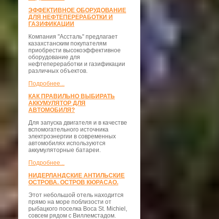
ЭФФЕКТИВНОЕ ОБОРУДОВАНИЕ
ДЛЯ НЕФТЕПЕРЕРАБОТКИ И
ГАЗИФИКАЦИИ
Компания "Ассталь" предлагает
казахстанским покупателям
приобрести высокоэффективное
оборудование для
нефтепереработки и газификации
различных объектов.
Подробнее...
КАК ПРАВИЛЬНО ВЫБИРАТЬ
АККУМУЛЯТОР ДЛЯ
АВТОМОБИЛЯ?
Для запуска двигателя и в качестве
вспомогательного источника
электроэнергии в современных
автомобилях используются
аккумуляторные батареи.
Подробнее...
НИДЕРЛАНДСКИЕ АНТИЛЬСКИЕ
ОСТРОВА. ОСТРОВ КЮРАСАО.
Этот небольшой отель находится
прямо на море поблизости от
рыбацкого поселка Boca St. Michiel,
совсем рядом с Виллемстадом.