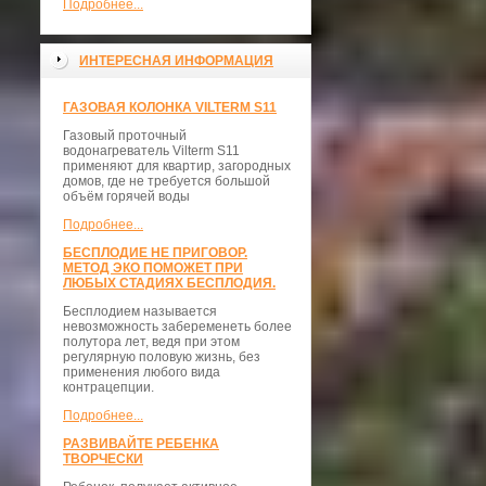
Подробнее...
ИНТЕРЕСНАЯ ИНФОРМАЦИЯ
ГАЗОВАЯ КОЛОНКА VILTERM S11
Газовый проточный
водонагреватель Vilterm S11
применяют для квартир, загородных
домов, где не требуется большой
объём горячей воды
Подробнее...
БЕСПЛОДИЕ НЕ ПРИГОВОР.
МЕТОД ЭКО ПОМОЖЕТ ПРИ
ЛЮБЫХ СТАДИЯХ БЕСПЛОДИЯ.
Бесплодием называется
невозможность забеременеть более
полутора лет, ведя при этом
регулярную половую жизнь, без
применения любого вида
контрацепции.
Подробнее...
РАЗВИВАЙТЕ РЕБЕНКА
ТВОРЧЕСКИ