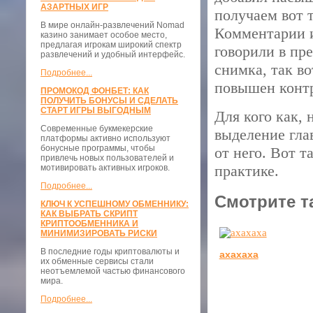
АЗАРТНЫХ ИГР
получаем вот 
В мире онлайн-развлечений Nomad
Комментарии и
казино занимает особое место,
предлагая игрокам широкий спектр
говорили в пр
развлечений и удобный интерфейс.
снимка, так во
Подробнее...
повышен контр
ПРОМОКОД ФОНБЕТ: КАК
ПОЛУЧИТЬ БОНУСЫ И СДЕЛАТЬ
СТАРТ ИГРЫ ВЫГОДНЫМ
Для кого как,
Современные букмекерские
выделение гла
платформы активно используют
бонусные программы, чтобы
от него. Вот 
привлечь новых пользователей и
практике.
мотивировать активных игроков.
Подробнее...
Смотрите т
КЛЮЧ К УСПЕШНОМУ ОБМЕННИКУ:
КАК ВЫБРАТЬ СКРИПТ
КРИПТООБМЕННИКА И
МИНИМИЗИРОВАТЬ РИСКИ
В последние годы криптовалюты и
ахахаха
их обменные сервисы стали
неотъемлемой частью финансового
мира.
Подробнее...