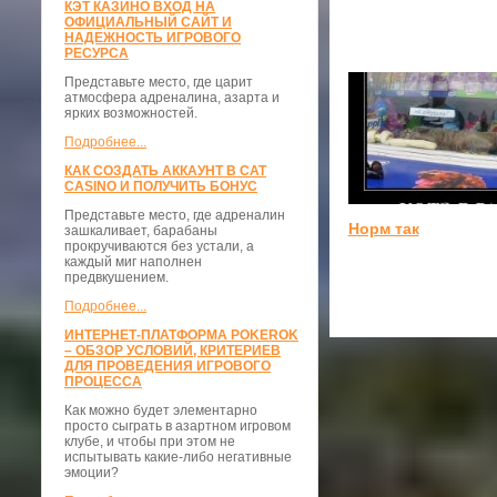
КЭТ КАЗИНО ВХОД НА
ОФИЦИАЛЬНЫЙ САЙТ И
НАДЕЖНОСТЬ ИГРОВОГО
РЕСУРСА
Представьте место, где царит
атмосфера адреналина, азарта и
ярких возможностей.
Подробнее...
КАК СОЗДАТЬ АККАУНТ В CAT
CASINO И ПОЛУЧИТЬ БОНУС
Представьте место, где адреналин
Норм так
зашкаливает, барабаны
прокручиваются без устали, а
каждый миг наполнен
предвкушением.
Подробнее...
ИНТЕРНЕТ-ПЛАТФОРМА POKEROK
– ОБЗОР УСЛОВИЙ, КРИТЕРИЕВ
ДЛЯ ПРОВЕДЕНИЯ ИГРОВОГО
ПРОЦЕССА
Как можно будет элементарно
просто сыграть в азартном игровом
клубе, и чтобы при этом не
испытывать какие-либо негативные
эмоции?