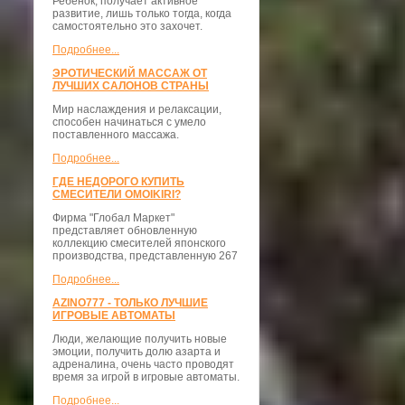
Ребенок, получает активное
развитие, лишь только тогда, когда
самостоятельно это захочет.
Подробнее...
ЭРОТИЧЕСКИЙ МАССАЖ ОТ
ЛУЧШИХ САЛОНОВ СТРАНЫ
Мир наслаждения и релаксации,
способен начинаться с умело
поставленного массажа.
Подробнее...
ГДЕ НЕДОРОГО КУПИТЬ
СМЕСИТЕЛИ OMOIKIRI?
Фирма "Глобал Маркет"
представляет обновленную
коллекцию смесителей японского
производства, представленную 267
Подробнее...
AZINO777 - ТОЛЬКО ЛУЧШИЕ
ИГРОВЫЕ АВТОМАТЫ
Люди, желающие получить новые
эмоции, получить долю азарта и
адреналина, очень часто проводят
время за игрой в игровые автоматы.
Подробнее...