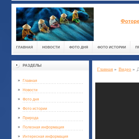
Фоторе
ГЛАВНАЯ
НОВОСТИ
ФОТО ДНЯ
ФОТО ИСТОРИИ
П
РАЗДЕЛЫ
Главная
»
Видео
»
Главная
Новости
Фото дня
Фото истории
Природа
Полезная информация
Интересная информация