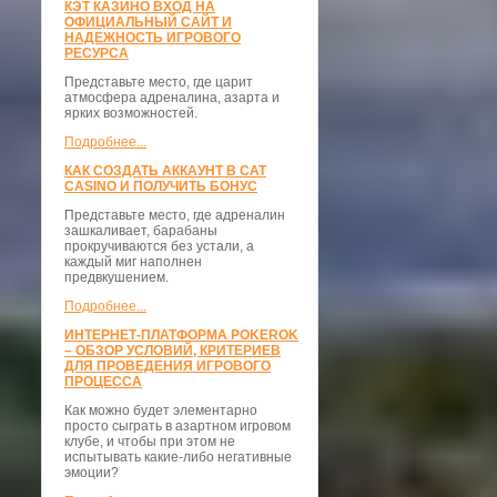
КЭТ КАЗИНО ВХОД НА
ОФИЦИАЛЬНЫЙ САЙТ И
НАДЕЖНОСТЬ ИГРОВОГО
РЕСУРСА
Представьте место, где царит
атмосфера адреналина, азарта и
ярких возможностей.
Подробнее...
КАК СОЗДАТЬ АККАУНТ В CAT
CASINO И ПОЛУЧИТЬ БОНУС
Представьте место, где адреналин
зашкаливает, барабаны
прокручиваются без устали, а
каждый миг наполнен
предвкушением.
Подробнее...
ИНТЕРНЕТ-ПЛАТФОРМА POKEROK
– ОБЗОР УСЛОВИЙ, КРИТЕРИЕВ
ДЛЯ ПРОВЕДЕНИЯ ИГРОВОГО
ПРОЦЕССА
Как можно будет элементарно
просто сыграть в азартном игровом
клубе, и чтобы при этом не
испытывать какие-либо негативные
эмоции?