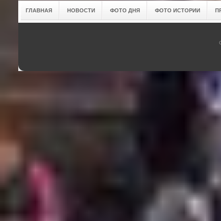
ГЛАВНАЯ
НОВОСТИ
ФОТО ДНЯ
ФОТО ИСТОРИИ
П