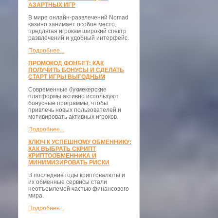
АЗАРТНЫХ ИГР
В мире онлайн-развлечений Nomad
казино занимает особое место,
предлагая игрокам широкий спектр
развлечений и удобный интерфейс.
Подробнее...
ПРОМОКОД ФОНБЕТ: КАК
ПОЛУЧИТЬ БОНУСЫ И СДЕЛАТЬ
СТАРТ ИГРЫ ВЫГОДНЫМ
Современные букмекерские
платформы активно используют
бонусные программы, чтобы
привлечь новых пользователей и
мотивировать активных игроков.
Подробнее...
КЛЮЧ К УСПЕШНОМУ ОБМЕННИКУ:
КАК ВЫБРАТЬ СКРИПТ
КРИПТООБМЕННИКА И
МИНИМИЗИРОВАТЬ РИСКИ
В последние годы криптовалюты и
их обменные сервисы стали
неотъемлемой частью финансового
мира.
Подробнее...