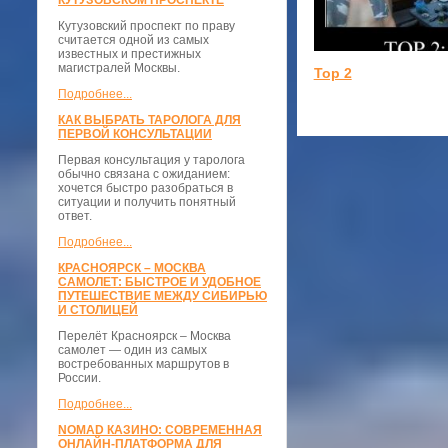
КУТУЗОВСКОМ ПРОСПЕКТЕ
Кутузовский проспект по праву
считается одной из самых
известных и престижных
магистралей Москвы.
Тор 2
Подробнее...
КАК ВЫБРАТЬ ТАРОЛОГА ДЛЯ
ПЕРВОЙ КОНСУЛЬТАЦИИ
Первая консультация у таролога
обычно связана с ожиданием:
хочется быстро разобраться в
ситуации и получить понятный
ответ.
Подробнее...
КРАСНОЯРСК – МОСКВА
САМОЛЕТ: БЫСТРОЕ И УДОБНОЕ
ПУТЕШЕСТВИЕ МЕЖДУ СИБИРЬЮ
И СТОЛИЦЕЙ
Перелёт Красноярск – Москва
самолет — один из самых
востребованных маршрутов в
России.
Подробнее...
NOMAD КАЗИНО: СОВРЕМЕННАЯ
ОНЛАЙН-ПЛАТФОРМА ДЛЯ