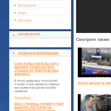
Фотогалерея
Видео
Контакты
ОБЪЯВЛЕНИЯ
Смотрите также:
ПОЛЕЗНАЯ ИНФОРМАЦИЯ
СИЛА ПОЛЬЗОВАТЕЛЬСКОГО
МНЕНИЯ: ЗАЧЕМ ИЗУЧАТЬ
ОТЗЫВЫ НА ТЕМАТИЧЕСКИХ
ФОРУМАХ
В эпоху цифровых технологий
Когда нассал в тап
отзывы стали одним из главных
инструментов оценки онлайн-
сервисов.
Подробнее...
ВКУС СТОЛИЦЫ: ПОЧЕМУ СТОИТ
ВЫБРАТЬ РЕСТОРАН НА