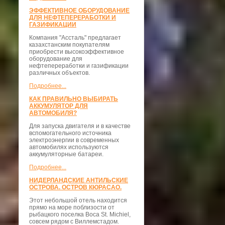
ЭФФЕКТИВНОЕ ОБОРУДОВАНИЕ
ДЛЯ НЕФТЕПЕРЕРАБОТКИ И
ГАЗИФИКАЦИИ
Компания "Ассталь" предлагает
казахстанским покупателям
приобрести высокоэффективное
оборудование для
нефтепереработки и газификации
различных объектов.
Подробнее...
КАК ПРАВИЛЬНО ВЫБИРАТЬ
АККУМУЛЯТОР ДЛЯ
АВТОМОБИЛЯ?
Для запуска двигателя и в качестве
вспомогательного источника
электроэнергии в современных
автомобилях используются
аккумуляторные батареи.
Подробнее...
НИДЕРЛАНДСКИЕ АНТИЛЬСКИЕ
ОСТРОВА. ОСТРОВ КЮРАСАО.
Этот небольшой отель находится
прямо на море поблизости от
рыбацкого поселка Boca St. Michiel,
совсем рядом с Виллемстадом.