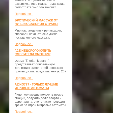
Ребенок, получает активное
развитие, лишь только тогда, когда
самостоятельно это захочет.
Подробнее...
ЭРОТИЧЕСКИЙ МАССАЖ ОТ
ЛУЧШИХ САЛОНОВ СТРАНЫ
Мир наслаждения и релаксации,
способен начинаться с умело
поставленного массажа.
Подробнее...
ГДЕ НЕДОРОГО КУПИТЬ
СМЕСИТЕЛИ OMOIKIRI?
Фирма "Глобал Маркет"
представляет обновленную
коллекцию смесителей японского
производства, представленную 267
Подробнее...
AZINO777 - ТОЛЬКО ЛУЧШИЕ
ИГРОВЫЕ АВТОМАТЫ
Люди, желающие получить новые
эмоции, получить долю азарта и
адреналина, очень часто проводят
время за игрой в игровые автоматы.
Подробнее...