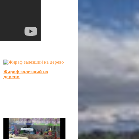
Жираф залезший на
дерево