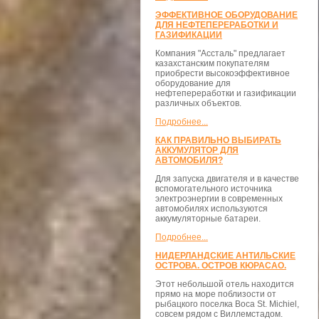
ЭФФЕКТИВНОЕ ОБОРУДОВАНИЕ
ДЛЯ НЕФТЕПЕРЕРАБОТКИ И
ГАЗИФИКАЦИИ
Компания "Ассталь" предлагает
казахстанским покупателям
приобрести высокоэффективное
оборудование для
нефтепереработки и газификации
различных объектов.
Подробнее...
КАК ПРАВИЛЬНО ВЫБИРАТЬ
АККУМУЛЯТОР ДЛЯ
АВТОМОБИЛЯ?
Для запуска двигателя и в качестве
вспомогательного источника
электроэнергии в современных
автомобилях используются
аккумуляторные батареи.
Подробнее...
НИДЕРЛАНДСКИЕ АНТИЛЬСКИЕ
ОСТРОВА. ОСТРОВ КЮРАСАО.
Этот небольшой отель находится
прямо на море поблизости от
рыбацкого поселка Boca St. Michiel,
совсем рядом с Виллемстадом.