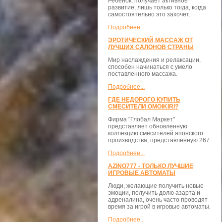
Ребенок, получает активное
развитие, лишь только тогда, когда
самостоятельно это захочет.
Подробнее...
ЭРОТИЧЕСКИЙ МАССАЖ ОТ
ЛУЧШИХ САЛОНОВ СТРАНЫ
Мир наслаждения и релаксации,
способен начинаться с умело
поставленного массажа.
Подробнее...
ГДЕ НЕДОРОГО КУПИТЬ
СМЕСИТЕЛИ OMOIKIRI?
Фирма "Глобал Маркет"
представляет обновленную
коллекцию смесителей японского
производства, представленную 267
Подробнее...
AZINO777 - ТОЛЬКО ЛУЧШИЕ
ИГРОВЫЕ АВТОМАТЫ
Люди, желающие получить новые
эмоции, получить долю азарта и
адреналина, очень часто проводят
время за игрой в игровые автоматы.
Подробнее...