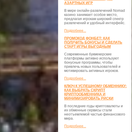
АЗАРТНЫХ ИГР
В мире онлайн-развлечений Nomad
казино занимает особое место,
предлагая игрокам широкий спектр
развлечений и удобный интерфейс.
Подробнее...
ПРОМОКОД ФОНБЕТ: КАК
ПОЛУЧИТЬ БОНУСЫ И СДЕЛАТЬ
СТАРТ ИГРЫ ВЫГОДНЫМ
Современные букмекерские
платформы активно используют
бонусные программы, чтобы
привлечь новых пользователей и
мотивировать активных игроков.
Подробнее...
КЛЮЧ К УСПЕШНОМУ ОБМЕННИКУ:
КАК ВЫБРАТЬ СКРИПТ
КРИПТООБМЕННИКА И
МИНИМИЗИРОВАТЬ РИСКИ
В последние годы криптовалюты и
их обменные сервисы стали
неотъемлемой частью финансового
мира.
Подробнее...