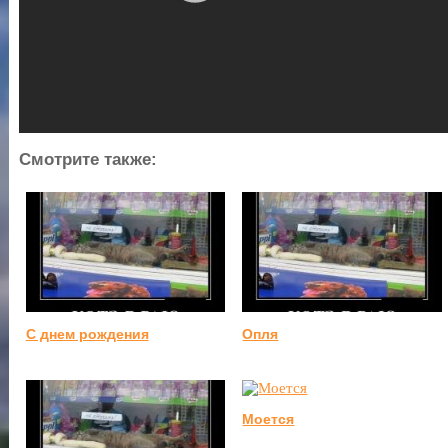
Смотрите также:
С днем рождения
Опля
Моется