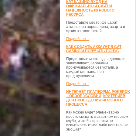
КЭТ КАЗИНО ВХОД НА
ОФИЦИАЛЬНЫЙ САЙТ И
НАДЕЖНОСТЬ ИГРОВОГО
РЕСУРСА
Представьте место, где царит
атмосфера адреналина, азарта и
ярких возможностей.
Подробнее...
КАК СОЗДАТЬ АККАУНТ В CAT
CASINO И ПОЛУЧИТЬ БОНУС
Представьте место, где адреналин
зашкаливает, барабаны
прокручиваются без устали, а
каждый миг наполнен
предвкушением.
Подробнее...
ИНТЕРНЕТ-ПЛАТФОРМА POKEROK
– ОБЗОР УСЛОВИЙ, КРИТЕРИЕВ
ДЛЯ ПРОВЕДЕНИЯ ИГРОВОГО
ПРОЦЕССА
Как можно будет элементарно
просто сыграть в азартном игровом
клубе, и чтобы при этом не
испытывать какие-либо негативные
эмоции?