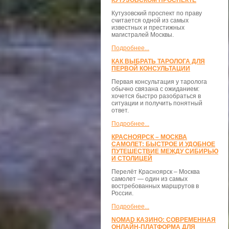
КУТУЗОВСКОМ ПРОСПЕКТЕ
Кутузовский проспект по праву
считается одной из самых
известных и престижных
магистралей Москвы.
Подробнее...
КАК ВЫБРАТЬ ТАРОЛОГА ДЛЯ
ПЕРВОЙ КОНСУЛЬТАЦИИ
Первая консультация у таролога
обычно связана с ожиданием:
хочется быстро разобраться в
ситуации и получить понятный
ответ.
Подробнее...
КРАСНОЯРСК – МОСКВА
САМОЛЕТ: БЫСТРОЕ И УДОБНОЕ
ПУТЕШЕСТВИЕ МЕЖДУ СИБИРЬЮ
И СТОЛИЦЕЙ
Перелёт Красноярск – Москва
самолет — один из самых
востребованных маршрутов в
России.
Подробнее...
NOMAD КАЗИНО: СОВРЕМЕННАЯ
ОНЛАЙН-ПЛАТФОРМА ДЛЯ