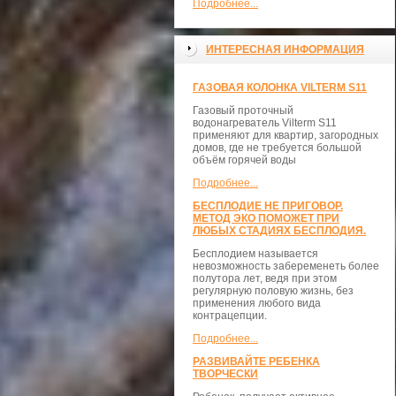
Подробнее...
ИНТЕРЕСНАЯ ИНФОРМАЦИЯ
ГАЗОВАЯ КОЛОНКА VILTERM S11
Газовый проточный
водонагреватель Vilterm S11
применяют для квартир, загородных
домов, где не требуется большой
объём горячей воды
Подробнее...
БЕСПЛОДИЕ НЕ ПРИГОВОР.
МЕТОД ЭКО ПОМОЖЕТ ПРИ
ЛЮБЫХ СТАДИЯХ БЕСПЛОДИЯ.
Бесплодием называется
невозможность забеременеть более
полутора лет, ведя при этом
регулярную половую жизнь, без
применения любого вида
контрацепции.
Подробнее...
РАЗВИВАЙТЕ РЕБЕНКА
ТВОРЧЕСКИ