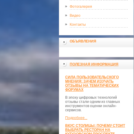
Фотогалерея
Видео
Контакты
ОБЪЯВЛЕНИЯ
ПОЛЕЗНАЯ ИНФОРМАЦИЯ
СИЛА ПОЛЬЗОВАТЕЛЬСКОГО
МНЕНИЯ: ЗАЧЕМ ИЗУЧАТЬ
ОТЗЫВЫ НА ТЕМАТИЧЕСКИХ
ФОРУМАХ
В эпоху цифровых технологий
отзывы стали одним из главных
инструментов оценки онлайн-
сервисов.
Подробнее...
ВКУС СТОЛИЦЫ: ПОЧЕМУ СТОИТ
ВЫБРАТЬ РЕСТОРАН НА